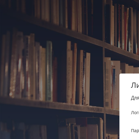
Л
Для
Лог
Пар