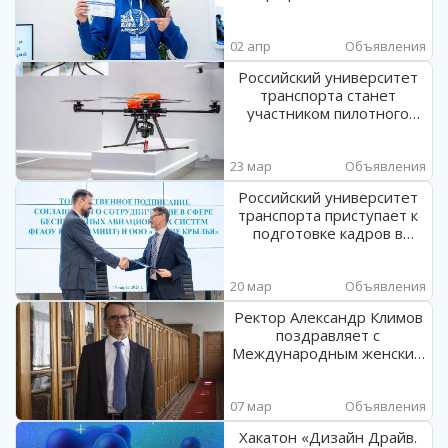
пройдет на площадках
РУТ (МИИТ)
02 апр
Объявления
Российский университет
транспорта станет
участником пилотного
проекта по созданию
системы непрерывной
23 мар
подготовки специалистов
Объявления
беспилотных
Российский университет
авиационных систем
транспорта приступает к
подготовке кадров в
сфере эксплуатации
беспилотных
20 мар
авиационных систем
Объявления
Ректор Александр Климов
поздравляет с
Международным женским
днем
07 мар
Объявления
Хакатон «Дизайн Драйв.