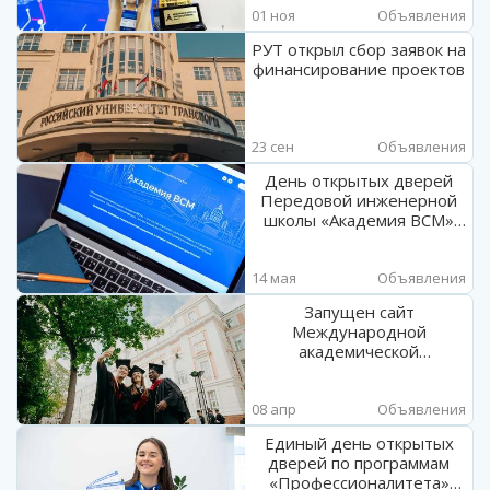
01 ноя
Объявления
РУТ открыл сбор заявок на
финансирование проектов
23 сен
Объявления
День открытых дверей
Передовой инженерной
школы «Академия ВСМ»
РУТ (МИИТ) пройдёт 19
мая
14 мая
Объявления
Запущен сайт
Международной
академической
мобильности РУТ (МИИТ)
08 апр
Объявления
Единый день открытых
дверей по программам
«Профессионалитета»