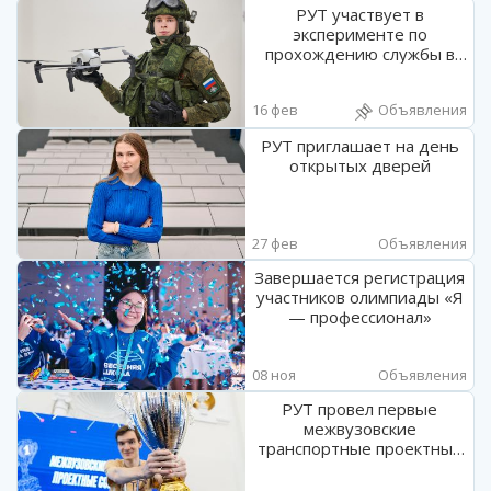
РУТ участвует в
эксперименте по
прохождению службы в
войсках беспилотных
систем
16 фев
Объявления
РУТ приглашает на день
открытых дверей
27 фев
Объявления
Завершается регистрация
участников олимпиады «Я
— профессионал»
08 ноя
Объявления
РУТ провел первые
межвузовские
транспортные проектные
соревнования