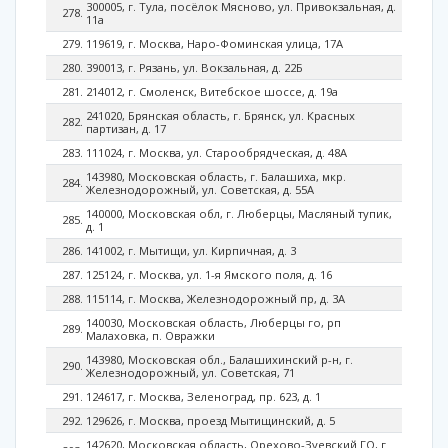
300005, г. Тула, посёлок Мясново, ул. Привокзальная, д.
11а
119619, г. Москва, Наро-Фоминская улица, 17А
390013, г. Рязань, ул. Вокзальная, д. 22Б
214012, г. Смоленск, Витебское шоссе, д. 19а
241020, Брянская область, г. Брянск, ул. Красных
партизан, д. 17
111024, г. Москва, ул. Старообрядческая, д. 48А
143980, Московская область, г. Балашиха, мкр.
Железнодорожный, ул. Советская, д. 55А
140000, Московская обл, г. Люберцы, Масляный тупик,
д. 1
141002, г. Мытищи, ул. Кирпичная, д. 3
125124, г. Москва, ул. 1-я Ямского поля, д. 16
115114, г. Москва, Железнодорожный пр, д. 3А
140030, Московская область, Люберцы го, рп
Малаховка, п. Овражки
143980, Московская обл., Балашихинский р-н, г.
Железнодорожный, ул. Советская, 71
124617, г. Москва, Зеленоград, пр. 623, д. 1
129626, г. Москва, проезд Мытищинский, д. 5
142620, Московская область, Орехово-Зуевский ГО, г