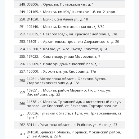
302006, г. Орел, пл. Привокзальная, д. 1
121165, г. Москва, км МЖД Киевское 1-й, вл. 2, корп. 1
241020, г. Брянск, 2-я Аллея ул., д. 10
107140, г. Москва, Комсомольская пл., д. 3/32
185035, г. Петрозаводск, ул. Красноармейская, д. 31в
163051, г. Архангельск, проспект Дзержинского, д. 20
165300, г. Котлас, ул. 7-го Съезда Советов, д. 51
167023, г. Сыктывкар, улица Морозова, д. 7
160009, г. Вологда, Движенческий пер, д. 6
150000, г. Ярославль, ул. Свободы, д. 17а
142611, Московская область, Орехово-Зуево,
Староореховская улица, д. 15а
109651, г. Москва, район Марьино, Люблино, ул.
Иловайская, стр. 23
143381, г. Москва, Троицкий административный округ,
поселение Киевский, ст. Бекасово-Сортировочное
300036, Тульская область, г Тула, ул. Привокзальная, ст.
Тула-1
391111, Рязанская область, г. Рыбное, ул. Мира, д. 23
241020, Брянская область, г Брянск, Фокинский район,
ул. 2-я Аллея, д. 22-А