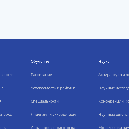
Обучение
Наука
упающих
Расписание
Аспирантура и д
нг
Успеваемость и рейтинг
Научные исслед
я
Специальности
Конференции, ко
вопросы
Лицензия и аккредитация
Научные школы
овка
Довузовская подготовка
Молодежная нау