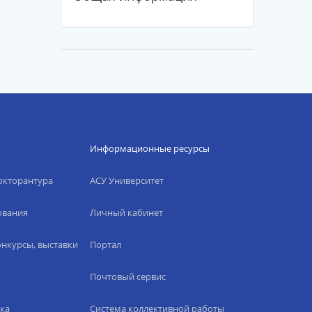
Информационные ресурсы
окторантура
АСУ Университет
ования
Личный кабинет
нкурсы, выставки
Портал
Почтовый сервис
ка
Система коллективной работы