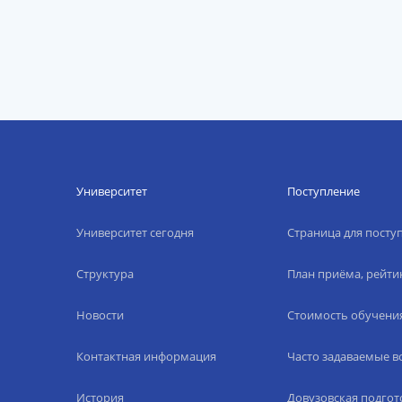
Университет
Поступление
Университет сегодня
Страница для пост
Структура
План приёма, рейти
Новости
Стоимость обучени
Контактная информация
Часто задаваемые 
История
Довузовская подгот