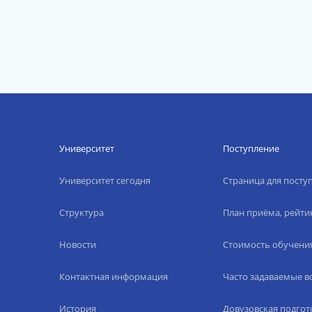
Университет
Поступление
Университет сегодня
Страница для пост
Структура
План приёма, рейти
Новости
Стоимость обучени
Контактная информация
Часто задаваемые 
История
Довузовская подгот