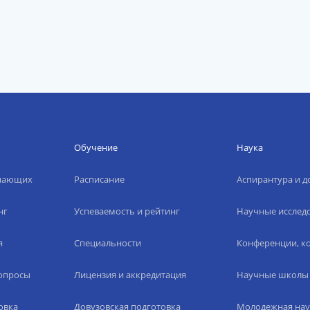
Обучение
Наука
упающих
Расписание
Аспирантура и д
нг
Успеваемость и рейтинг
Научные исслед
я
Специальности
Конференции, ко
вопросы
Лицензия и аккредитация
Научные школы
овка
Довузовская подготовка
Молодежная нау