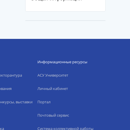
Информационные ресурсы
окторантура
АСУ Университет
ования
Личный кабинет
нкурсы, выставки
Портал
Почтовый сервис
ка
Система коллективной работы