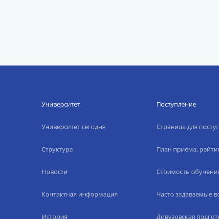
Университет
Поступление
Университет сегодня
Страница для пост
Структура
План приёма, рейти
Новости
Стоимость обучени
Контактная информация
Часто задаваемые 
История
Довузовская подгот