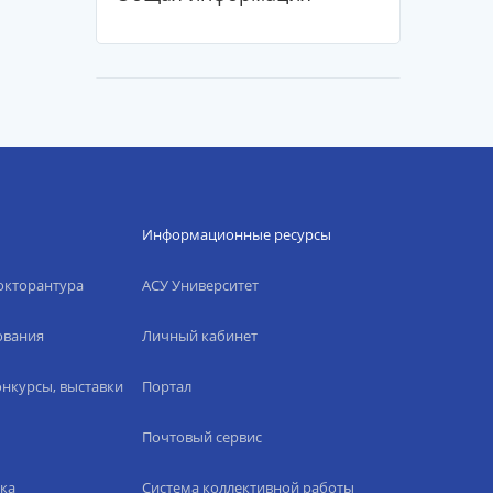
Информационные ресурсы
окторантура
АСУ Университет
ования
Личный кабинет
нкурсы, выставки
Портал
Почтовый сервис
ка
Система коллективной работы