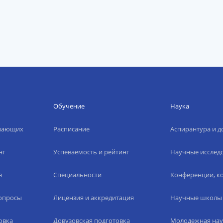
Обучение
Наука
упающих
Расписание
Аспирантура и д
нг
Успеваемость и рейтинг
Научные исслед
я
Специальности
Конференции, ко
вопросы
Лицензия и аккредитация
Научные школы
овка
Довузовская подготовка
Молодежная нау