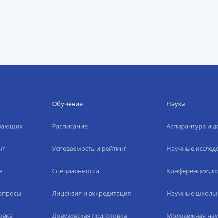
Обучение
Наука
упающих
Расписание
Аспирантура и д
нг
Успеваемость и рейтинг
Научные исслед
я
Специальности
Конференции, ко
вопросы
Лицензия и аккредитация
Научные школы
овка
Довузовская подготовка
Молодежная нау