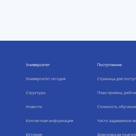
Университет
Поступление
Университет сегодня
Страница для пост
Структура
План приёма, рейти
Новости
Стоимость обучени
Контактная информация
Часто задаваемые 
История
Довузовская подгот