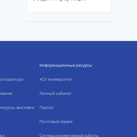
Информационные ресурсы
окторантура
АСУ Университет
ования
Личный кабинет
нкурсы, выставки
Портал
Почтовый сервис
ка
Система коллективной работы