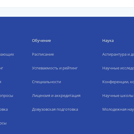
Обучение
Наука
упающих
Расписание
Аспирантура и д
нг
Успеваемость и рейтинг
Научные исслед
я
Специальности
Конференции, ко
вопросы
Лицензия и аккредитация
Научные школы
овка
Довузовская подготовка
Молодежная нау
рсы