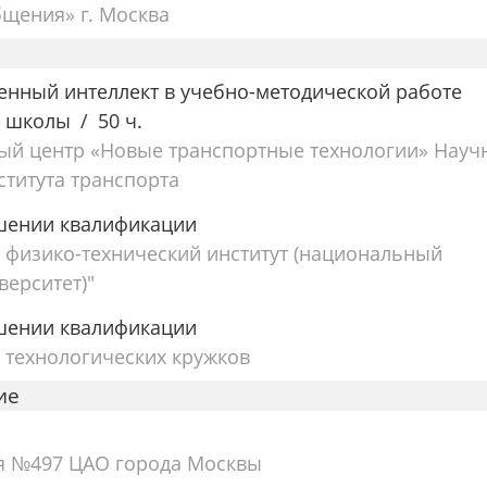
бщения» г. Москва
енный интеллект в учебно-методической работе
й школы
50 ч.
ый центр «Новые транспортные технологии» Науч
ститута транспорта
шении квалификации
 физико-технический институт (национальный
верситет)"
шении квалификации
 технологических кружков
ие
я №497 ЦАО города Москвы