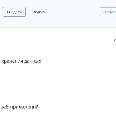
I неделя
II неделя
Скачат
 хранения данных
 веб-приложений