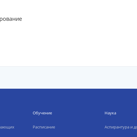
рование
Обучение
Наука
упающих
Расписание
Аспирантура и д