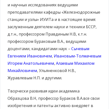
и научных исследованиях ведущими
преподавателями кафедры «Железнодорожные
станции и узлы» ИУИТа и в настоящее время:
заслуженным деятелем науки и техники БССР,
д.т.н., профессором Правдиным Н.В, к.т.н.
профессором Бураковым В.А., ведущими
доцентами, кандидатами наук –
Сычевым
Евгением Ивановичем
,
Ивановым-Толмачевым
Игорем Анатольевичем
,
Алаевым Михаилом
Михайловичем
, Ульяненковой Н.В.,
Журавлевым Н.П. и другими.
Творчески развивая идеи академика
Образцова В.Н, профессор Бураков В.А.все свои
изобретения и патенты активно внедряет в