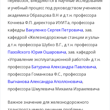
перевозок, внедряются в научные исследования
и учебный процесс под руководством учеников
академика Образцова В.Н и д.т.н. профессора
Кочнева Ф.П. директора ИУИТа, профессора
кафедры
Вакуленко Сергея Петровича
, зав.
кафедрой «Железнодорожные станции и узлы»
д.т.н. профессора Шубко В.Г., д.т.н. профессора
Пазойского Юрия Ошаровича
, зав. кафедрой
«Управление эксплуатационной работой» д.т.н.
профессора
Батурина Александра Павловича
,
профессора Гоманкова Ф.С., профессора
Выгнанова Александра Аполлоновича
,
профессора
Шмулевича Михаила Израилевича
Важное значение для железнодорожного
транспорта имело решение проблемы