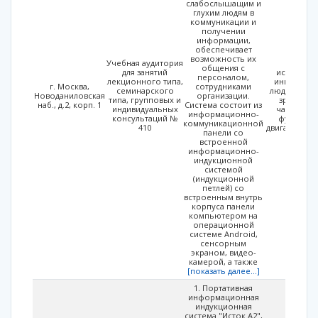
слабослышащим и
глухим людям в
коммуникации и
получении
информации,
обеспечивает
возможность их
Учебная аудитория
Возмож
общения с
для занятий
использов
персоналом,
лекционного типа,
инвалидов 
г. Москва,
сотрудниками
семинарского
людей с ос
Новоданиловская
организации.
типа, групповых и
зрением,
наб., д.2, корп. 1
Система состоит из
индивидуальных
частичной
информационно-
консультаций №
функций 
коммуникационной
410
двигательно
панели со
встроенной
информационно-
индукционной
системой
(индукционной
петлей) со
встроенным внутрь
корпуса панели
компьютером на
операционной
системе Android,
сенсорным
экраном, видео-
камерой, а также
[показать далее...]
1. Портативная
информационная
индукционная
система "Исток А2",