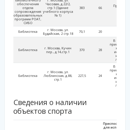
библиотечного
г. Москва, ул.
обеспечения
Часовая, д.22/2,
Приспосо
отдела
стр.1 (Здание
383
66
части
сопровождения
учебного корпуса
образовательных
№ 1)
программ РОАТ,
СИБО
г. Москва, ул.
Библиотека
70,1
20
-
Будайская, 2 стр.18
В рамках
приспособл
г. Москва, Кучин
корпусо
Библиотека
370
28
пер., д.14,стр.1
использо
инвалид
лицами 
В рамках
приспособл
г. Москва, ул.
корпусо
Библиотека
Люблинская, д.88,
227,5
24
использо
стр.1
инвалид
лицами 
Cведения о наличии
объектов спорта
Приспособленн
для использов