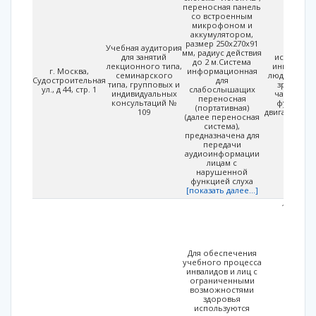
переносная панель
со встроенным
микрофоном и
аккумулятором,
размер 250х270х91
Учебная аудитория
Возмож
мм, радиус действия
для занятий
использов
до 2 м.Система
лекционного типа,
инвалидов 
г. Москва,
информационная
семинарского
людей с ос
Судостроительная
для
типа, групповых и
зрением,
ул., д 44, стр. 1
слабослышащих
индивидуальных
частичной
переносная
консультаций №
функций 
(портативная)
109
двигательно
(далее переносная
система),
предназначена для
передачи
аудиоинформации
лицам с
нарушенной
функцией слуха
[показать далее...]
Присп
для 
входн
обор
ста
Для обеспечения
у
учебного процесса
пан
инвалидов и лиц с
одн
ограниченными
с
возможностями
и
здоровья
рас
используются
двер