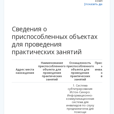
комплект.
[показать далее...]
Сведения о
приспособленных объектах
для проведения
практических занятий
Наименование
Оснащенность
Приспособле
приспособленного
приспособленного
использ
Адрес места
объекта для
объекта для
инвалидами 
нахождения
проведения
проведения
огранич
практических
практических
возможн
занятий
занятий
здор
1. Система
субтитрирования
Исток-Синхро.
Информационно-
коммуникационная
система для
инвалидов по слуху
предназначена для
помощи