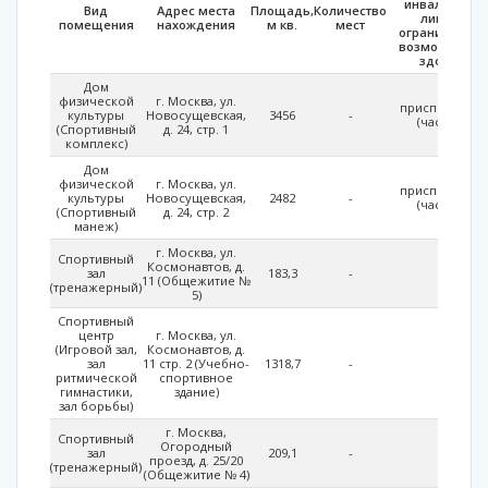
инвалидами 
Вид
Адрес места
Площадь,
Количество
лицами с
помещения
нахождения
м кв.
мест
ограниченны
возможностя
здоровья
Дом
физической
г. Москва, ул.
приспособле
культуры
Новосущевская,
3456
-
(частично)
(Спортивный
д. 24, стр. 1
комплекс)
Дом
физической
г. Москва, ул.
приспособле
культуры
Новосущевская,
2482
-
(частично)
(Спортивный
д. 24, стр. 2
манеж)
г. Москва, ул.
Спортивный
Космонавтов, д.
зал
183,3
-
-
11 (Общежитие №
(тренажерный)
5)
Спортивный
центр
г. Москва, ул.
(Игровой зал,
Космонавтов, д.
зал
11 стр. 2 (Учебно-
1318,7
-
-
ритмической
спортивное
гимнастики,
здание)
зал борьбы)
г. Москва,
Спортивный
Огородный
зал
209,1
-
-
проезд, д. 25/20
(тренажерный)
(Общежитие № 4)