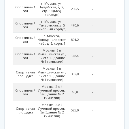
г. Москва, ул.
Спортивный
Будайская, д. 2,
296,5
-
-
зал
стр. 18 (Мед.
колледж)
г. Москва, ул.
Спортивный
Талдомская, д. 5
470,6
-
-
зал
(Учебный корпус)
г. Москва,
Спортивный
Новоданиловская
804,2
-
-
зал
наб., д. 2, корп. 1
Москва, 3-я
Спортивный
Мытищинская ул.,
148,4
-
-
зал
12 стр 1. (Здание
№ 1 гимназии)
Москва, 3-я
Спортивная
Мытищинская ул.,
392,0
-
-
площадка
12 стр 1. (Здание
№ 1 гимназии)
Москва, 2-ой
Спортивный
Лучевой просек,
65,0
-
-
зал
5а (Здание № 2
гимназии)
Москва, 2-ой
Спортивная
Лучевой просек,
525,0
-
-
площадка
5а (Здание № 2
гимназии)