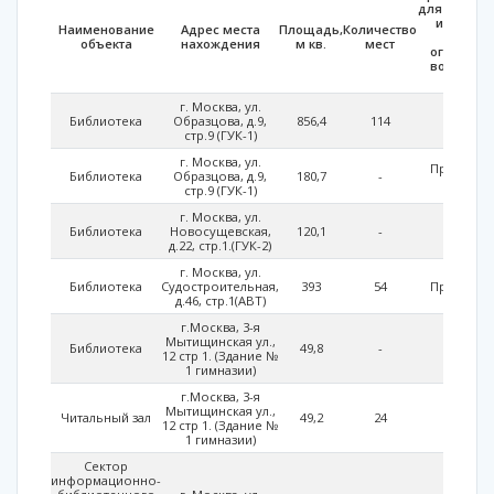
для исполь
инвалид
Наименование
Адрес места
Площадь,
Количество
лицам
объекта
нахождения
м кв.
мест
ограниче
возможно
здоро
г. Москва, ул.
Библиотека
Образцова, д.9,
856,4
114
-
стр.9 (ГУК-1)
г. Москва, ул.
Приспосо
Библиотека
Образцова, д.9,
180,7
-
части
стр.9 (ГУК-1)
г. Москва, ул.
Библиотека
Новосущевская,
120,1
-
-
д.22, стр.1.(ГУК-2)
г. Москва, ул.
Библиотека
Судостроительная,
393
54
Приспосо
д.46, стр.1(АВТ)
г.Москва, 3-я
Мытищинская ул.,
Библиотека
49,8
-
-
12 стр 1. (Здание №
1 гимназии)
г.Москва, 3-я
Мытищинская ул.,
Читальный зал
49,2
24
-
12 стр 1. (Здание №
1 гимназии)
Сектор
информационно-