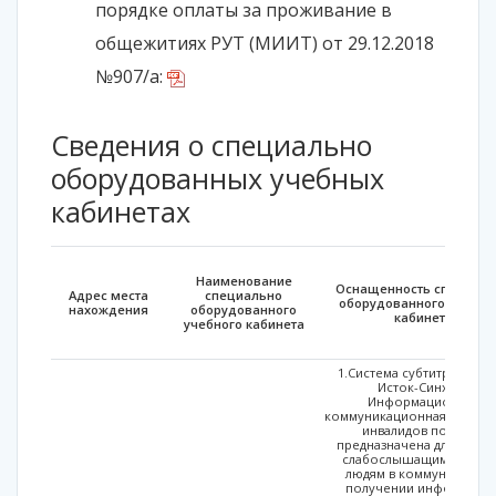
порядке оплаты за проживание в
общежитиях РУТ (МИИТ) от 29.12.2018
№907/а:
Сведения о специально
оборудованных учебных
кабинетах
Наименование
Оснащенность специаль
Адрес места
специально
оборудованного учебно
нахождения
оборудованного
кабинета
учебного кабинета
1.Система субтитрирован
Исток-Синхро.
Информационно-
коммуникационная система
инвалидов по слуху
предназначена для помо
слабослышащим и глух
людям в коммуникации 
получении информации