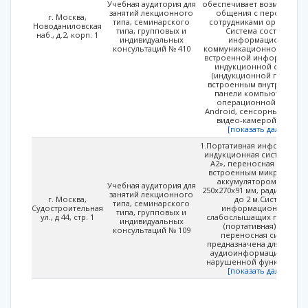
Учебная аудитория для
обеспечивает возможност
занятий лекционного
общения с персоналом
г. Москва,
типа, семинарского
сотрудниками организаци
Новоданиловская
типа, групповых и
Система состоит из
наб., д.2, корп. 1
индивидуальных
информационно-
консультаций № 410
коммуникационной панел
встроенной информацион
индукционной системо
(индукционной петлей) 
встроенным внутрь корп
панели компьютером н
операционной систем
Android, сенсорным экран
видео-камерой, а такж
[показать далее...]
1.Портативная информацио
индукционная система «И
А2», переносная панель 
встроенным микрофоном
аккумулятором, размер
Учебная аудитория для
250х270х91 мм, радиус дейс
занятий лекционного
г. Москва,
до 2 м.Система
типа, семинарского
Судостроительная
информационная для
типа, групповых и
ул., д 44, стр. 1
слабослышащих перенос
индивидуальных
(портативная) (далее
консультаций № 109
переносная система),
предназначена для перед
аудиоинформации лицам
нарушенной функцией сл
[показать далее...]