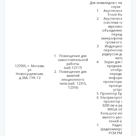
Для инвалидов с нарушен
слуха:
Акустическая сист
Front Row to Go
Акустическая сист
(система свободн
звукового поля)
объединяющая два
передатчика
(микрофона) и коло
громкоговорител
Индукционная пет
переносная Исток-
радиусом действия 
Помещение для
метров;
самостоятельной
Экран для проект
работы
127055, г. Москва,
предназначен дл
(каб.12117)
ул.
отображения
Помещение для
Новосущевская,
передаваемой
занятий
д.26А, ГУК-12
информации от
лекционного
проектора или дру
типа (каб. 12315,
проецирующих
12316)
устройств;
Проектор Epson EB-
Ультракороткофоку
проектор с яркос
3200 лм и разреше
WXGA обеспечи
большое изображен
малого расстояния
теней и бликов;
Радиокласс
(радиомикрофон) Со
РСМ РМ-11-1 – 1