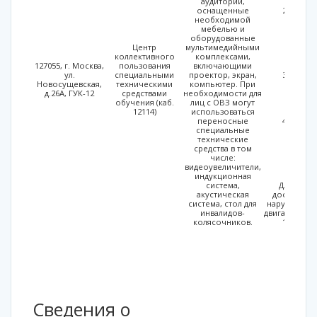
аудитории,
бол
оснащенные
На пе
необходимой
имее
мебелью и
мета
оборудованные
ста
Центр
мультимедийными
«Комб
коллективного
комплексами,
по
127055, г. Москва,
пользования
включающими
пл
ул.
специальными
проектор, экран,
Пере
Новосущевская,
техническими
компьютер. При
здан
д.26А, ГУК-12
средствами
необходимости для
пар
обучения (каб.
лиц с ОВЗ могут
ме
12114)
использоваться
ин
переносные
На пе
специальные
обо
технические
туалет
средства в том
для и
числе:
к
видеоувеличители,
уст
индукционная
[показ
система,
Для обес
акустическая
доступа ин
система, стол для
нарушениям
инвалидов-
двигательног
колясочников.
крес
Н035 
ле
гу
моби
"Ro
Сведения о