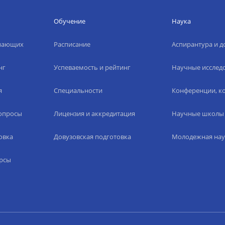
Обучение
Наука
упающих
Расписание
Аспирантура и д
нг
Успеваемость и рейтинг
Научные исслед
я
Специальности
Конференции, ко
вопросы
Лицензия и аккредитация
Научные школы
овка
Довузовская подготовка
Молодежная нау
рсы