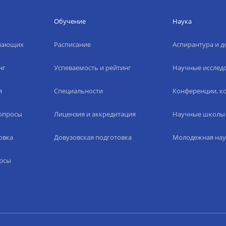
Обучение
Наука
упающих
Расписание
Аспирантура и д
нг
Успеваемость и рейтинг
Научные исслед
я
Специальности
Конференции, ко
вопросы
Лицензия и аккредитация
Научные школы
овка
Довузовская подготовка
Молодежная нау
рсы