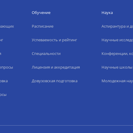
Обучение
Наука
упающих
Расписание
Аспирантура и д
нг
Успеваемость и рейтинг
Научные исслед
я
Специальности
Конференции, ко
вопросы
Лицензия и аккредитация
Научные школы
овка
Довузовская подготовка
Молодежная нау
рсы