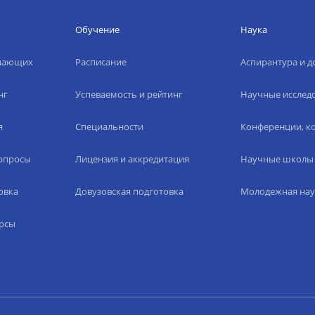
Обучение
Наука
упающих
Расписание
Аспирантура и д
нг
Успеваемость и рейтинг
Научные исслед
я
Специальности
Конференции, ко
вопросы
Лицензия и аккредитация
Научные школы
овка
Довузовская подготовка
Молодежная нау
рсы