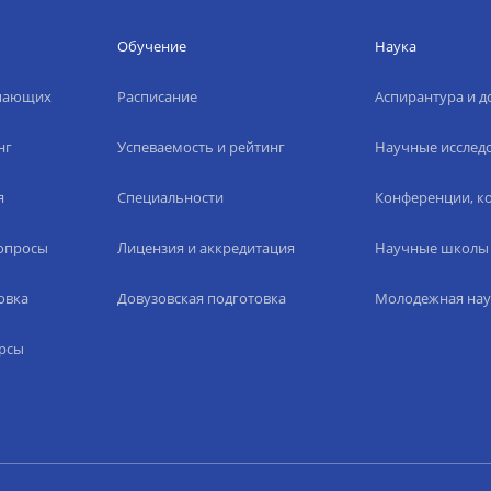
Обучение
Наука
упающих
Расписание
Аспирантура и д
нг
Успеваемость и рейтинг
Научные исслед
я
Специальности
Конференции, ко
вопросы
Лицензия и аккредитация
Научные школы
овка
Довузовская подготовка
Молодежная нау
рсы