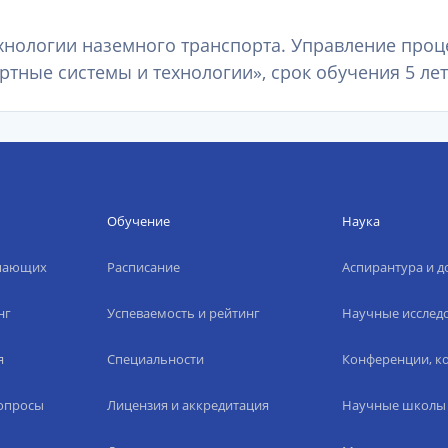
хнологии наземного транспорта. Управление проц
тные системы и технологии», срок обучения 5 лет
Обучение
Наука
упающих
Расписание
Аспирантура и д
нг
Успеваемость и рейтинг
Научные исслед
я
Специальности
Конференции, ко
вопросы
Лицензия и аккредитация
Научные школы