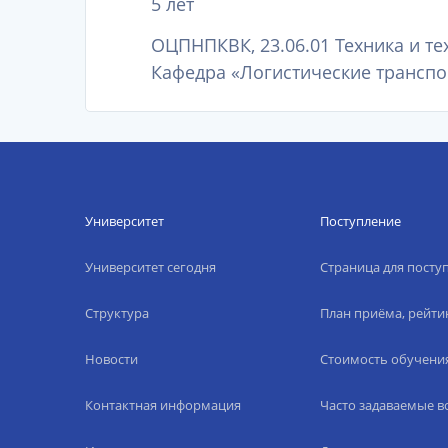
5 лет
ОЦПНПКВК, 23.06.01 Техника и те
Кафедра «Логистические транспор
Университет
Поступление
Университет сегодня
Страница для пост
Структура
План приёма, рейти
Новости
Стоимость обучени
Контактная информация
Часто задаваемые 