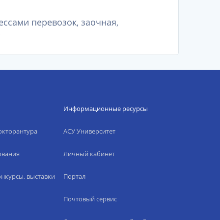
ессами перевозок, заочная,
Информационные ресурсы
окторантура
АСУ Университет
ования
Личный кабинет
нкурсы, выставки
Портал
Почтовый сервис