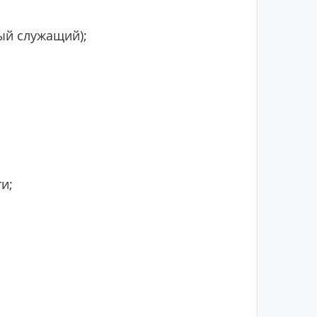
ый служащий);
и;