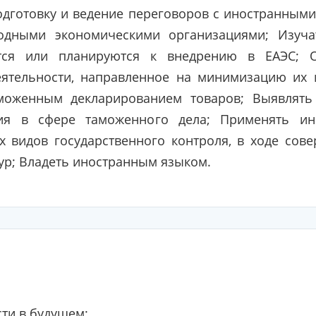
подготовку и ведение переговоров с иностранны
одными экономическими организациями; Изуч
тся или планируются к внедрению в ЕАЭС; О
ятельности, направленное на минимизацию их 
моженным декларированием товаров; Выявлять
ия в сфере таможенного дела; Применять и
 видов государственного контроля, в ходе со
р; Владеть иностранным языком.
ти в будущем: