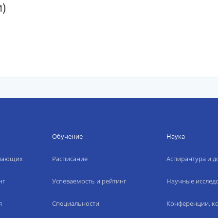
)
Обучение
Наука
упающих
Расписание
Аспирантура и д
нг
Успеваемость и рейтинг
Научные исслед
я
Специальности
Конференции, ко