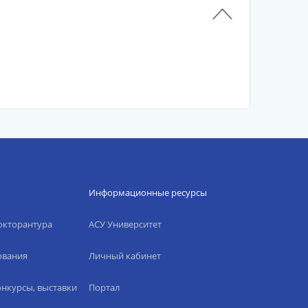
Информационные ресурсы
окторантура
АСУ Университет
ования
Личный кабинет
нкурсы, выставки
Портал