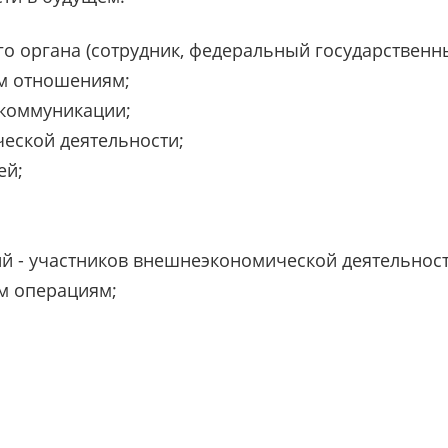
о органа (сотрудник, федеральный государственн
м отношениям;
коммуникации;
еской деятельности;
ей;
й - участников внешнеэкономической деятельност
м операциям;