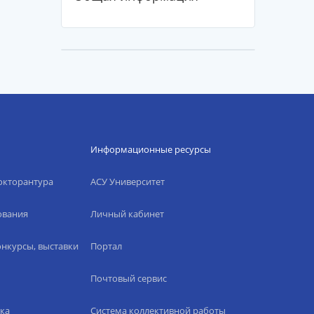
Информационные ресурсы
окторантура
АСУ Университет
ования
Личный кабинет
нкурсы, выставки
Портал
Почтовый сервис
ка
Система коллективной работы