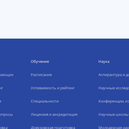
Обучение
Наука
упающих
Расписание
Аспирантура и д
нг
Успеваемость и рейтинг
Научные исслед
я
Специальности
Конференции, ко
вопросы
Лицензия и аккредитация
Научные школы
овка
Довузовская подготовка
Молодежная нау