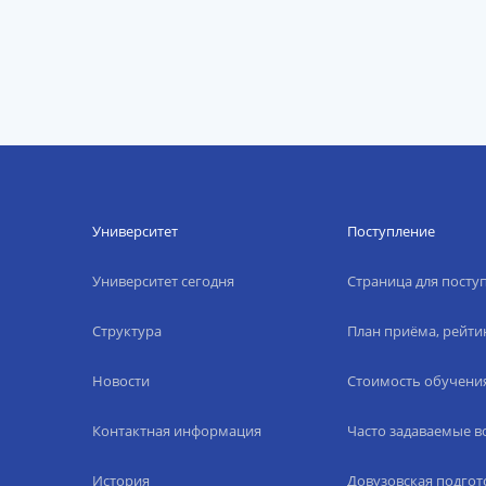
Университет
Поступление
Университет сегодня
Страница для пост
Структура
План приёма, рейти
Новости
Стоимость обучени
Контактная информация
Часто задаваемые 
История
Довузовская подгот