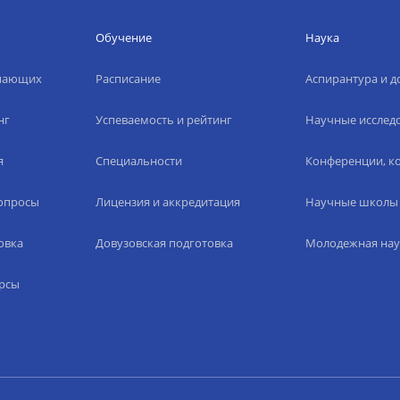
Обучение
Наука
упающих
Расписание
Аспирантура и д
нг
Успеваемость и рейтинг
Научные исслед
я
Специальности
Конференции, ко
вопросы
Лицензия и аккредитация
Научные школы
овка
Довузовская подготовка
Молодежная нау
рсы