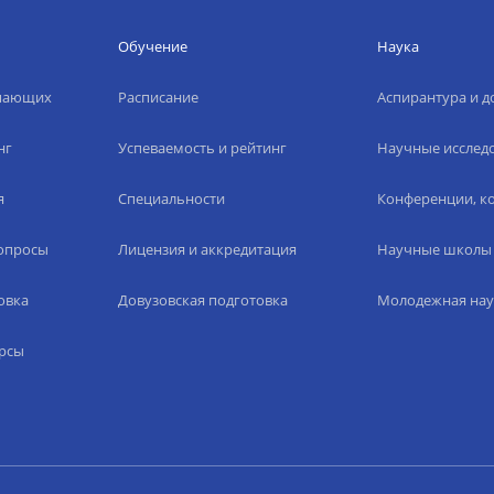
Обучение
Наука
упающих
Расписание
Аспирантура и д
нг
Успеваемость и рейтинг
Научные исслед
я
Специальности
Конференции, ко
вопросы
Лицензия и аккредитация
Научные школы
овка
Довузовская подготовка
Молодежная нау
рсы