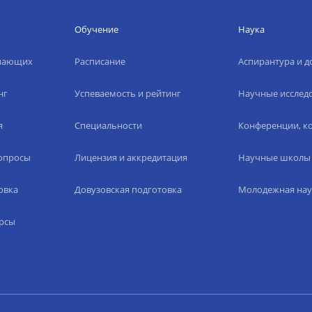
Обучение
Наука
упающих
Расписание
Аспирантура и д
нг
Успеваемость и рейтинг
Научные исслед
я
Специальности
Конференции, ко
вопросы
Лицензия и аккредитация
Научные школы
овка
Довузовская подготовка
Молодежная нау
рсы