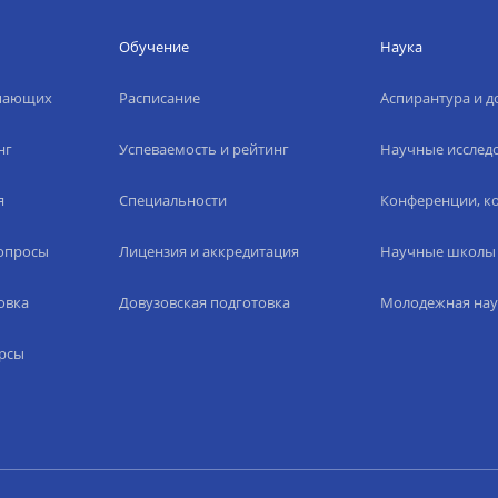
Обучение
Наука
упающих
Расписание
Аспирантура и д
нг
Успеваемость и рейтинг
Научные исслед
я
Специальности
Конференции, ко
вопросы
Лицензия и аккредитация
Научные школы
овка
Довузовская подготовка
Молодежная нау
рсы