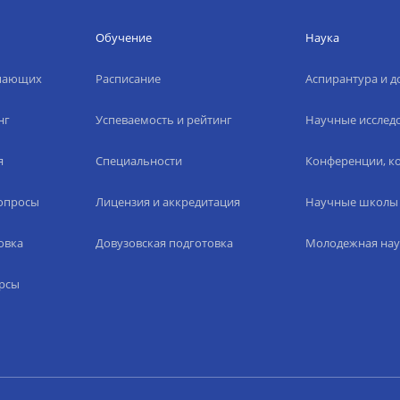
Обучение
Наука
упающих
Расписание
Аспирантура и д
нг
Успеваемость и рейтинг
Научные исслед
я
Специальности
Конференции, ко
вопросы
Лицензия и аккредитация
Научные школы
овка
Довузовская подготовка
Молодежная нау
рсы