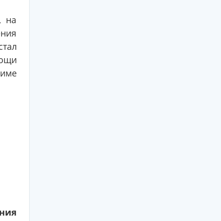
, на
ния
стал
мощи
жиме
ания