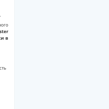
.
ного
ster
ки в
сть