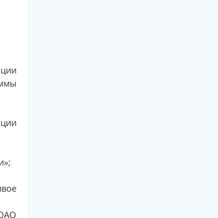
ации
аммы
ации
и»;
ивое
 ОАО