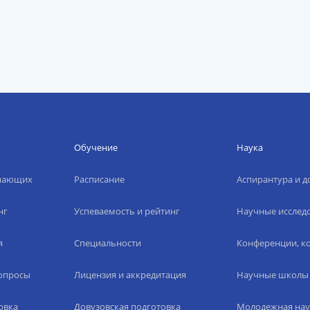
Обучение
Наука
упающих
Расписание
Аспирантура и д
нг
Успеваемость и рейтинг
Научные исслед
я
Специальности
Конференции, ко
вопросы
Лицензия и аккредитация
Научные школы
овка
Довузовская подготовка
Молодежная нау