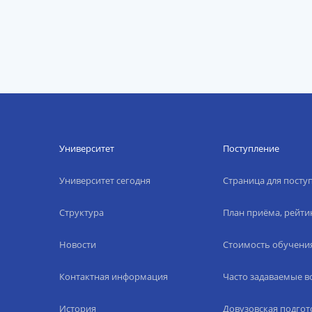
Университет
Поступление
Университет сегодня
Страница для пост
Структура
План приёма, рейти
Новости
Стоимость обучени
Контактная информация
Часто задаваемые 
История
Довузовская подгот