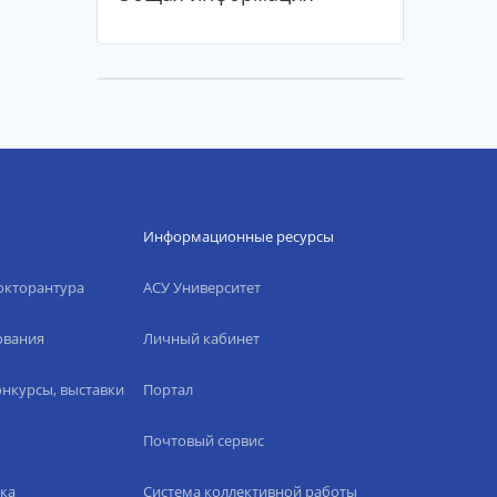
Информационные ресурсы
окторантура
АСУ Университет
ования
Личный кабинет
нкурсы, выставки
Портал
Почтовый сервис
ка
Система коллективной работы