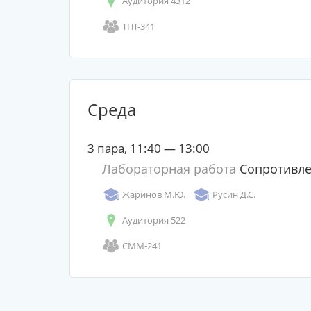
Аудитория 4312
ТПТ-341
Среда
3 пара, 11:40 — 13:00
Лабораторная работа
Сопротивле
Жаринов М.Ю.
Русин Д.С.
Аудитория 522
СММ-241