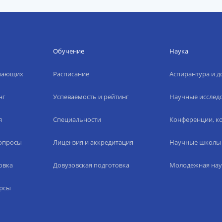
Обучение
Наука
упающих
Расписание
Аспирантура и д
нг
Успеваемость и рейтинг
Научные исслед
я
Специальности
Конференции, ко
вопросы
Лицензия и аккредитация
Научные школы
овка
Довузовская подготовка
Молодежная нау
рсы