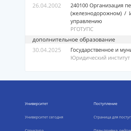
26.04.2002
240100 Организация пе
(железнодорожном)
управлению
РГОТУПС
дополнительное образование
30.04.2025
Государственное и му
Юридический институт
Университет
Поступление
Университет сегодня
Страница для пост
Структура
План приёма, рейти