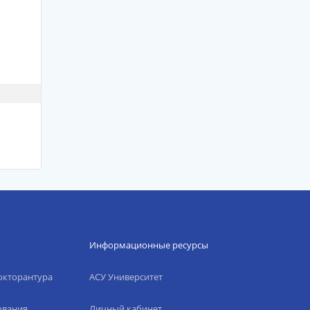
Информационные ресурсы
окторантура
АСУ Университет
ования
Личный кабинет