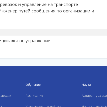
ревозок и управление на транспорте
Инженер путей сообщения по организации и
ниципальное управление
Обучение
Наука
упающих
Расписание
Аспирантура и д
нг
Успеваемость и рейтинг
Научные исслед