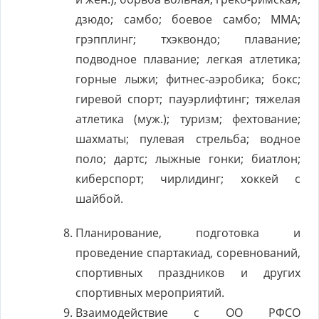
дзюдо; самбо; боевое самбо; ММА;
грэпплинг; тхэквондо; плавание;
подводное плавание; легкая атлетика;
горные лыжи; фитнес-аэробика; бокс;
гиревой спорт; пауэрлифтинг; тяжелая
атлетика (муж.); туризм; фехтование;
шахматы; пулевая стрельба; водное
поло; дартс; лыжные гонки; биатлон;
киберспорт; чирлидинг; хоккей с
шайбой.
Планирование, подготовка и
проведение спартакиад, соревнований,
спортивных праздников и других
спортивных мероприятий.
Взаимодействие с ОО РФСО