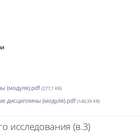
ии
ы (модуля).pdf
(277,1 Кб)
е дисциплины (модуля).pdf
(140,39 Кб)
о исследования (в.3)