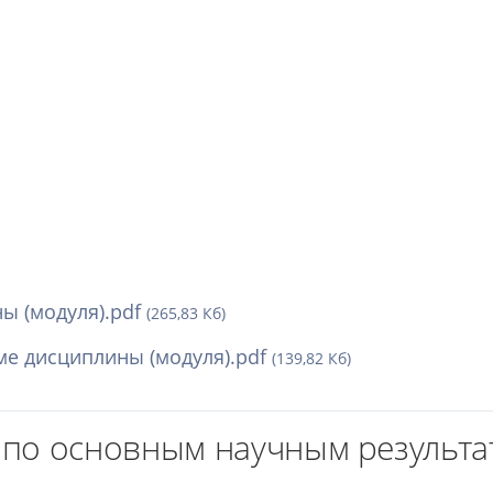
ы (модуля).pdf
(265,83 Кб)
е дисциплины (модуля).pdf
(139,82 Кб)
по основным научным результат