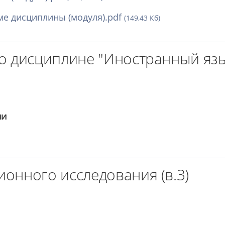
е дисциплины (модуля).pdf
(149,43 Кб)
по дисциплине "Иностранный яз
ии
онного исследования (в.3)