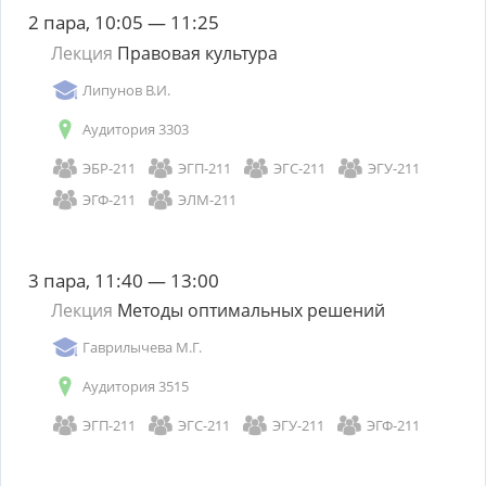
2 пара, 10:05 — 11:25
Лекция
Правовая культура
Липунов В.И.
Аудитория 3303
ЭБР-211
ЭГП-211
ЭГС-211
ЭГУ-211
ЭГФ-211
ЭЛМ-211
3 пара, 11:40 — 13:00
Лекция
Методы оптимальных решений
Гаврилычева М.Г.
Аудитория 3515
ЭГП-211
ЭГС-211
ЭГУ-211
ЭГФ-211