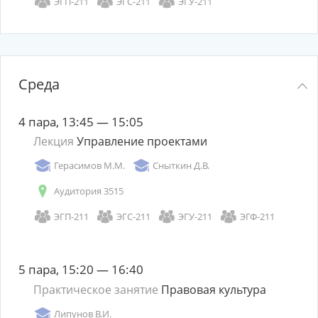
ЭГП-211
ЭГС-211
ЭГУ-211
Среда
4 пара, 13:45 — 15:05
Лекция
Управление проектами
Герасимов М.М.
Сныткин Д.В.
Аудитория 3515
ЭГП-211
ЭГС-211
ЭГУ-211
ЭГФ-211
5 пара, 15:20 — 16:40
Практическое занятие
Правовая культура
Липунов В.И.