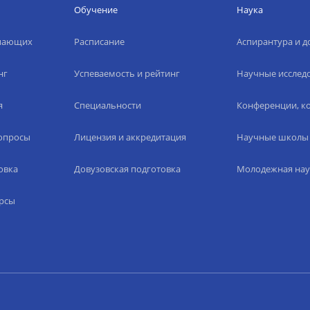
Обучение
Наука
упающих
Расписание
Аспирантура и д
нг
Успеваемость и рейтинг
Научные исслед
я
Специальности
Конференции, ко
вопросы
Лицензия и аккредитация
Научные школы
овка
Довузовская подготовка
Молодежная нау
рсы