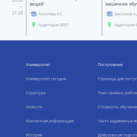
вещей
машинное обу
—
21:20
Киселёва А.С.
Бессонов А.
Аудитория 8507
Аудитория 
Университет
Поступление
Университет сегодня
Страница для пост
Структура
План приёма, рейти
Новости
Стоимость обучени
Контактная информация
Часто задаваемые 
История
Довузовская подгот