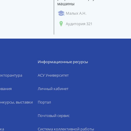
машины
Малых А.Н.
Аудитория 321
Информационные ресурсы
окторантура
АСУ Университет
ования
Личный кабинет
нкурсы, выставки
Портал
Почтовый сервис
ка
Система коллективной работы