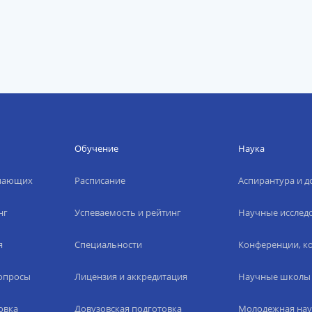
Обучение
Наука
упающих
Расписание
Аспирантура и д
нг
Успеваемость и рейтинг
Научные исслед
я
Специальности
Конференции, ко
вопросы
Лицензия и аккредитация
Научные школы
овка
Довузовская подготовка
Молодежная нау