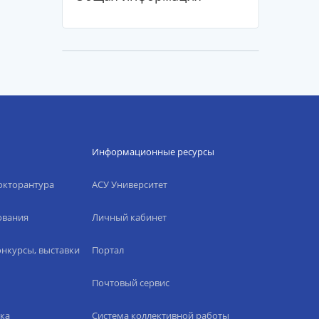
Информационные ресурсы
окторантура
АСУ Университет
ования
Личный кабинет
нкурсы, выставки
Портал
Почтовый сервис
ка
Система коллективной работы