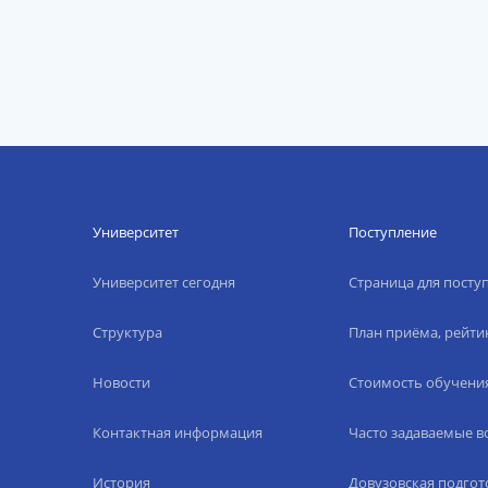
Университет
Поступление
Университет сегодня
Страница для пост
Структура
План приёма, рейти
Новости
Стоимость обучени
Контактная информация
Часто задаваемые 
История
Довузовская подгот