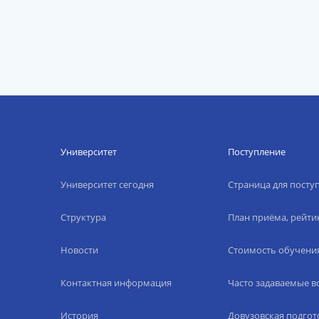
Университет
Поступление
Университет сегодня
Страница для пост
Структура
План приёма, рейти
Новости
Стоимость обучени
Контактная информация
Часто задаваемые 
История
Довузовская подгот