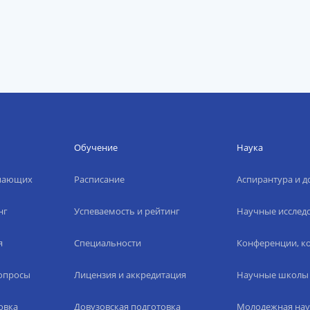
Обучение
Наука
упающих
Расписание
Аспирантура и д
нг
Успеваемость и рейтинг
Научные исслед
я
Специальности
Конференции, ко
вопросы
Лицензия и аккредитация
Научные школы
овка
Довузовская подготовка
Молодежная нау