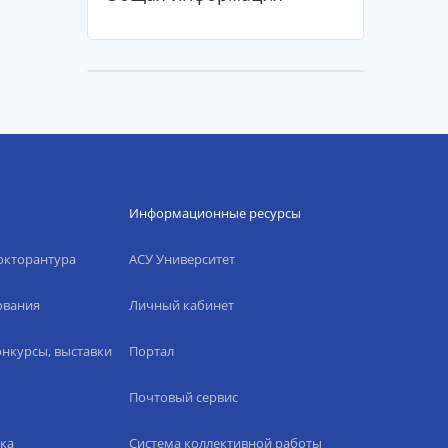
Информационные ресурсы
окторантура
АСУ Университет
ования
Личный кабинет
нкурсы, выставки
Портал
Почтовый сервис
ка
Система коллективной работы