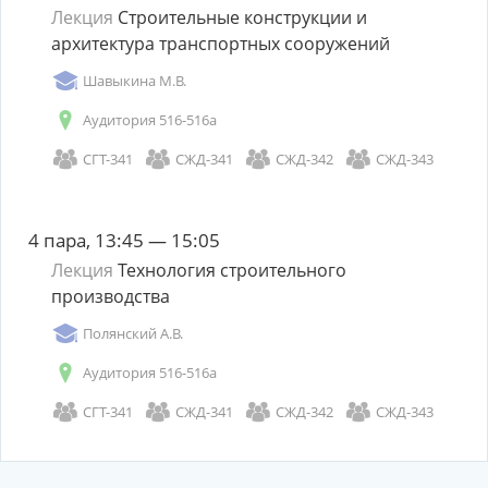
Лекция
Строительные конструкции и
архитектура транспортных сооружений
Шавыкина М.В.
Аудитория 516-516а
СГТ-341
СЖД-341
СЖД-342
СЖД-343
4 пара, 13:45 — 15:05
Лекция
Технология строительного
производства
Полянский А.В.
Аудитория 516-516а
СГТ-341
СЖД-341
СЖД-342
СЖД-343