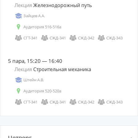
Лекция
Железнодорожный путь
Зайцев А.А.
Аудитория 516-516а
СГТ-341
СЖД-341
СЖД-342
СЖД-343
5 пара, 15:20 — 16:40
Лекция
Строительная механика
Штейн А.В.
Аудитория 520-520а
СГТ-341
СЖД-341
СЖД-342
СЖД-343
Четверг