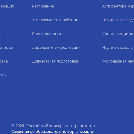
упающих
Расписание
Аспирантура и д
нг
Успеваемость и рейтинг
Научные исслед
я
Специальности
Конференции, ко
вопросы
Лицензия и аккредитация
Научные школы
овка
Довузовская подготовка
Молодежная нау
рсы
© 2026 "Российский университет транспорта".
Сведения об образовательной организации