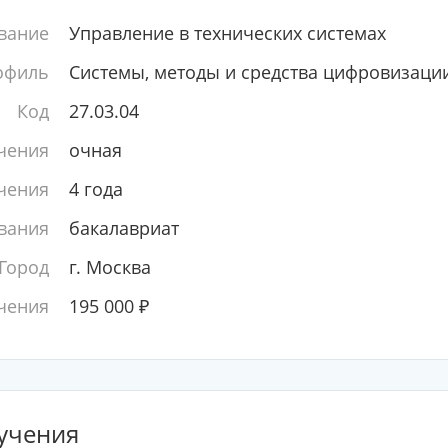
вание
Управление в технических системах
офиль
Системы, методы и средства цифровизаци
Код
27.03.04
чения
очная
чения
4 года
вания
бакалавриат
Город
г. Москва
чения
195 000
₽
учения